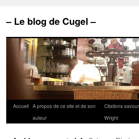
– Le blog de Cugel –
Accueil
A propos de ce site et de son
Citations savou
auteur
Wright