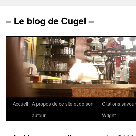
– Le blog de Cugel –
Accueil
A propos de ce site et de son
Citations savou
auteur
Wright