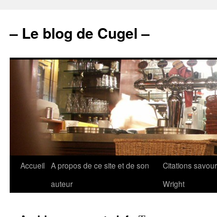
– Le blog de Cugel –
Accueil
A propos de ce site et de son
Citations savou
auteur
Wright