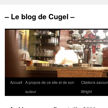
– Le blog de Cugel –
Accueil
A propos de ce site et de son
Citations savou
auteur
Wright