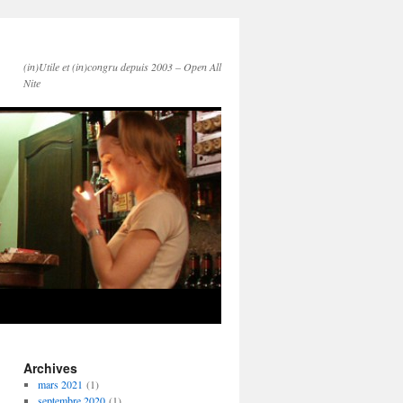
(in)Utile et (in)congru depuis 2003 – Open All
Nite
Archives
mars 2021
(1)
septembre 2020
(1)