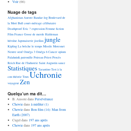
Voir
(66)
Nuage de tags
Afghanistan
Aurore
Bandar-log
Boulevard de
la Mort
Bull
court-métrage
célibataire
Deathproof
Eric ?
expression
Femme
fiction
Film
France
Gosse de merde
Haldeman
jungle
héroïne
Japonaiserie
jiseikus
Kipling
La brèche
le temps
Missile
Moresnet
Neutre
oeuf
Oméga 3 Oméga 6 Cancer
opium
Palahniuk
patrouille
Poireau
Priest
Procès
Reich
Rue de l'Industrie
Saint Augustin
sauce
Statistiques
Tarantino
Test à la
Uchronie
con
théorie
Toux
Zen
voyageur
Quelqu’un ma dit…
B. Ausore
dans
Persévérance
Chewie
dans
à méditer (1)
Chewie
dans
Bon film (14): Man from
Earth (2007)
Cugel
dans
197 ans après
Chewie
dans
197 ans après