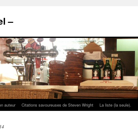
l –
on auteur
Citations savoureuses de Steven Wright
La liste (la seule).
14