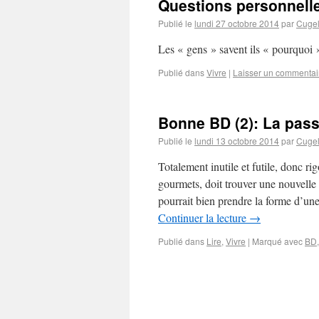
Questions personnelle
Publié le
lundi 27 octobre 2014
par
Cuge
Les « gens » savent ils « pourquoi »
Publié dans
Vivre
|
Laisser un commentai
Bonne BD (2): La pass
Publié le
lundi 13 octobre 2014
par
Cuge
Totalement inutile et futile, donc r
gourmets, doit trouver une nouvelle 
pourrait bien prendre la forme d’un
Continuer la lecture
→
Publié dans
Lire
,
Vivre
|
Marqué avec
BD