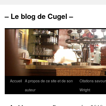
– Le blog de Cugel –
Accueil
A propos de ce site et de son
Citations savou
auteur
Wright