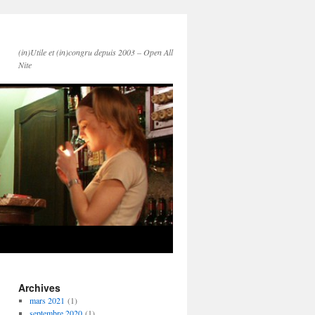
(in)Utile et (in)congru depuis 2003 – Open All
Nite
Archives
mars 2021
(1)
septembre 2020
(1)