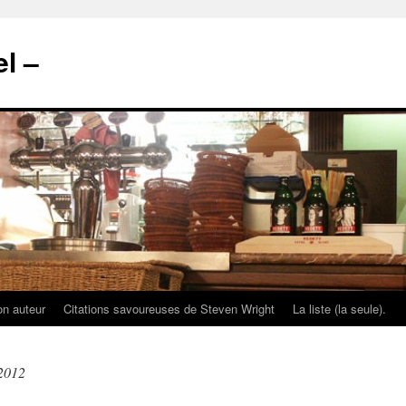
l –
on auteur
Citations savoureuses de Steven Wright
La liste (la seule).
2012