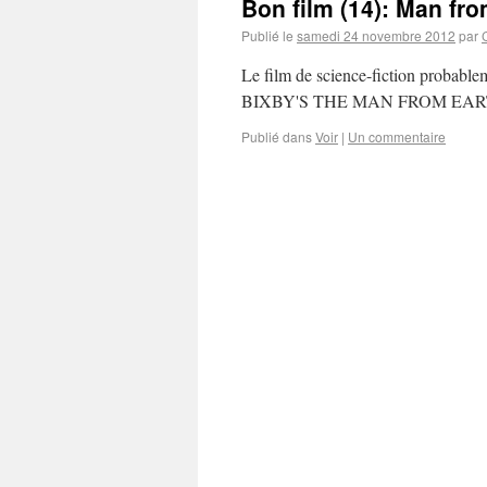
Bon film (14): Man fro
Publié le
samedi 24 novembre 2012
par
Le film de science-fiction probabl
BIXBY'S THE MAN FROM EARTH (2
Publié dans
Voir
|
Un commentaire