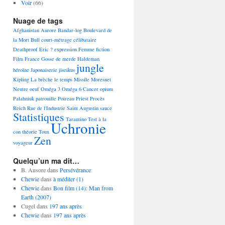
Voir
(66)
Nuage de tags
Afghanistan
Aurore
Bandar-log
Boulevard de
la Mort
Bull
court-métrage
célibataire
Deathproof
Eric ?
expression
Femme
fiction
Film
France
Gosse de merde
Haldeman
jungle
héroïne
Japonaiserie
jiseikus
Kipling
La brèche
le temps
Missile
Moresnet
Neutre
oeuf
Oméga 3 Oméga 6 Cancer
opium
Palahniuk
patrouille
Poireau
Priest
Procès
Reich
Rue de l'Industrie
Saint Augustin
sauce
Statistiques
Tarantino
Test à la
Uchronie
con
théorie
Toux
Zen
voyageur
Quelqu’un ma dit…
B. Ausore
dans
Persévérance
Chewie
dans
à méditer (1)
Chewie
dans
Bon film (14): Man from
Earth (2007)
Cugel
dans
197 ans après
Chewie
dans
197 ans après