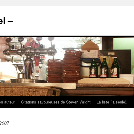
l –
on auteur
Citations savoureuses de Steven Wright
La liste (la seule).
 2007