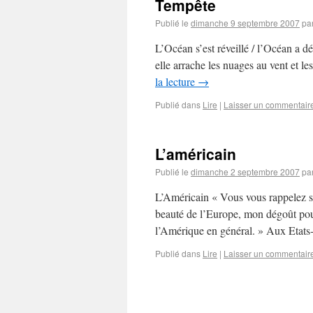
Tempête
Publié le
dimanche 9 septembre 2007
pa
L’Océan s’est réveillé / l’Océan a dér
elle arrache les nuages au vent et les
la lecture
→
Publié dans
Lire
|
Laisser un commentair
L’américain
Publié le
dimanche 2 septembre 2007
pa
L’Américain « Vous vous rappelez s
beauté de l’Europe, mon dégoût pou
l’Amérique en général. » Aux Etats-
Publié dans
Lire
|
Laisser un commentair