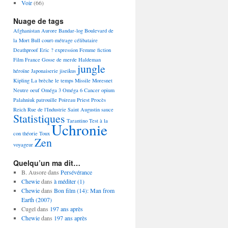
Voir
(66)
Nuage de tags
Afghanistan
Aurore
Bandar-log
Boulevard de
la Mort
Bull
court-métrage
célibataire
Deathproof
Eric ?
expression
Femme
fiction
Film
France
Gosse de merde
Haldeman
jungle
héroïne
Japonaiserie
jiseikus
Kipling
La brèche
le temps
Missile
Moresnet
Neutre
oeuf
Oméga 3 Oméga 6 Cancer
opium
Palahniuk
patrouille
Poireau
Priest
Procès
Reich
Rue de l'Industrie
Saint Augustin
sauce
Statistiques
Tarantino
Test à la
Uchronie
con
théorie
Toux
Zen
voyageur
Quelqu’un ma dit…
B. Ausore
dans
Persévérance
Chewie
dans
à méditer (1)
Chewie
dans
Bon film (14): Man from
Earth (2007)
Cugel
dans
197 ans après
Chewie
dans
197 ans après