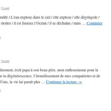
r
Cugel
aillé / L’eau explose dans le ciel / elle explose / elle dégringole /
 étoiles / il est furieux l’Océan / il se déchaîne / mais …
Continuer
e
r
Cugel
ûrement, écrit papa à son beau-père, mon enthousiasme pour la
r la dégénérescence, l’étourdissement de mes compatriotes et de
Unis, la vie lui paraît plus …
Continuer la lecture
→
e