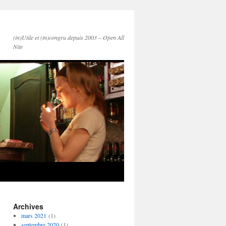
(in)Utile et (in)congru depuis 2003 – Open All
Nite
Archives
mars 2021
(1)
septembre 2020
(1)