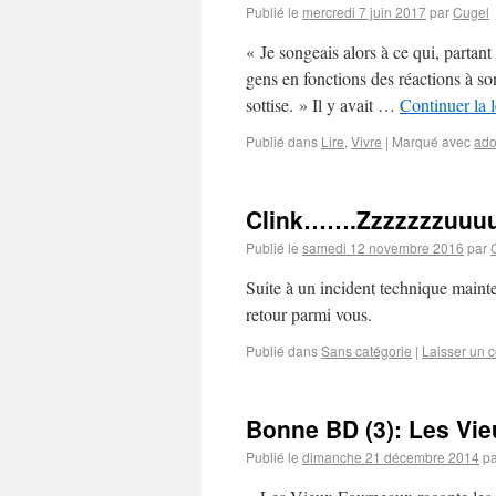
Publié le
mercredi 7 juin 2017
par
Cugel
« Je songeais alors à ce qui, partant
gens en fonctions des réactions à son
sottise. » Il y avait …
Continuer la 
Publié dans
Lire
,
Vivre
|
Marqué avec
ado
Clink…….Zzzzzzzuuu
Publié le
samedi 12 novembre 2016
par
Suite à un incident technique maint
retour parmi vous.
Publié dans
Sans catégorie
|
Laisser un 
Bonne BD (3): Les Vi
Publié le
dimanche 21 décembre 2014
pa