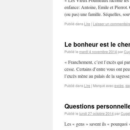
« Les Vieux Fourneaux raconte les a
enfance: Antoine, Emile et Pierrot. 
(ou pas) une famille. Séquelles, so
Publié dans
Lire
|
Laisser un commentair
Le bonheur est le che
Publié le
mardi 4 novembre 2014
par
Cug
« Franchement, c’est l’excès qui par
cesse. Certains d’entre vous ont pe
l’excès mène au palais de la sages
Publié dans
Lire
|
Marqué avec
excès
,
sa
Questions personnelle
Publié le
lundi 27 octobre 2014
par
Cuge
Les « gens » savent ils « pourquoi »