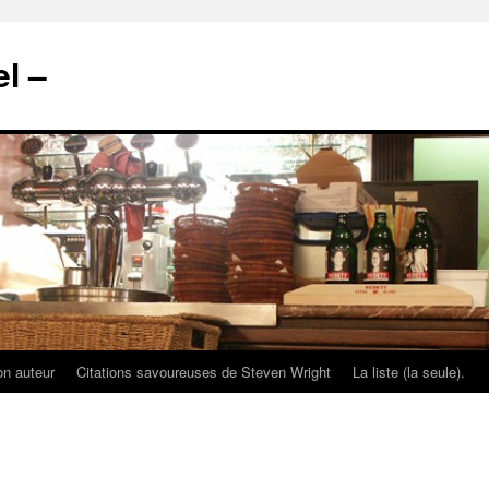
l –
on auteur
Citations savoureuses de Steven Wright
La liste (la seule).