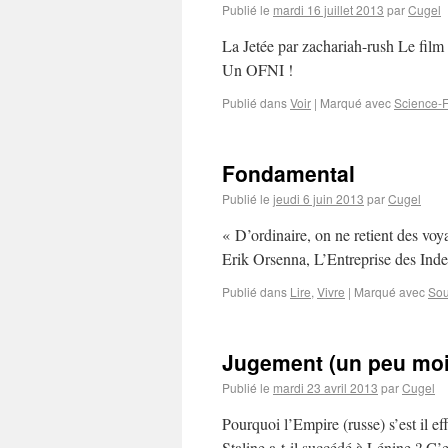
Publié le
mardi 16 juillet 2013
par
Cugel
La Jetée par zachariah-rush Le film 
Un OFNI !
Publié dans
Voir
|
Marqué avec
Science-F
Fondamental
Publié le
jeudi 6 juin 2013
par
Cugel
« D’ordinaire, on ne retient des voya
Erik Orsenna, L’Entreprise des Inde
Publié dans
Lire
,
Vivre
|
Marqué avec
Sou
Jugement (un peu moin
Publié le
mardi 23 avril 2013
par
Cugel
Pourquoi l’Empire (russe) s’est il e
Staline a-t-il succédé à Lénine ? C’