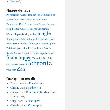
Voir
(66)
Nuage de tags
Afghanistan
Aurore
Bandar-log
Boulevard de
la Mort
Bull
court-métrage
célibataire
Deathproof
Eric ?
expression
Femme
fiction
Film
France
Gosse de merde
Haldeman
jungle
héroïne
Japonaiserie
jiseikus
Kipling
La brèche
le temps
Missile
Moresnet
Neutre
oeuf
Oméga 3 Oméga 6 Cancer
opium
Palahniuk
patrouille
Poireau
Priest
Procès
Reich
Rue de l'Industrie
Saint Augustin
sauce
Statistiques
Tarantino
Test à la
Uchronie
con
théorie
Toux
Zen
voyageur
Quelqu’un ma dit…
B. Ausore
dans
Persévérance
Chewie
dans
à méditer (1)
Chewie
dans
Bon film (14): Man from
Earth (2007)
Cugel
dans
197 ans après
Chewie
dans
197 ans après