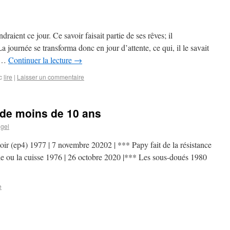
raient ce jour. Ce savoir faisait partie de ses rêves; il
 journée se transforma donc en jour d’attente, ce qui, il le savait
r …
Continuer la lecture
→
c
lire
|
Laisser un commentaire
 de moins de 10 ans
gel
r (ep4) 1977 | 7 novembre 20202 | *** Papy fait de la résistance
le ou la cuisse 1976 | 26 octobre 2020 |*** Les sous-doués 1980
e