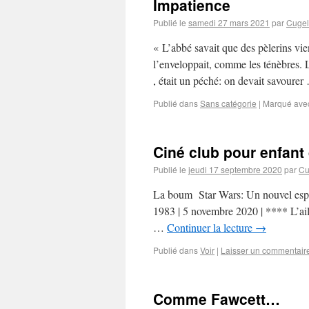
Impatience
Publié le
samedi 27 mars 2021
par
Cugel
« L’abbé savait que des pèlerins viend
l’enveloppait, comme les ténèbres. La
, était un péché: on devait savoure
Publié dans
Sans catégorie
|
Marqué ave
Ciné club pour enfant
Publié le
jeudi 17 septembre 2020
par
Cu
La boum Star Wars: Un nouvel espoi
1983 | 5 novembre 2020 | **** L’ai
…
Continuer la lecture
→
Publié dans
Voir
|
Laisser un commentair
Comme Fawcett…