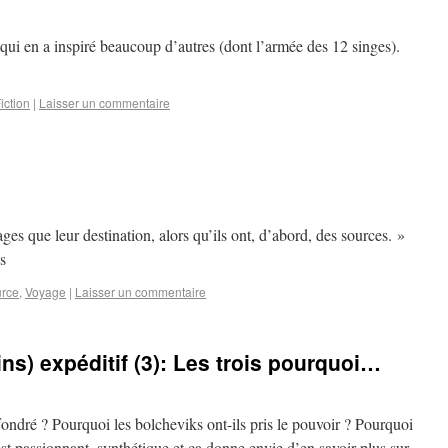
qui en a inspiré beaucoup d’autres (dont l’armée des 12 singes).
iction
|
Laisser un commentaire
ges que leur destination, alors qu’ils ont, d’abord, des sources. »
s
rce
,
Voyage
|
Laisser un commentaire
s) expéditif (3): Les trois pourquoi…
ffondré ? Pourquoi les bolcheviks ont-ils pris le pouvoir ? Pourquoi
est passionnant, synthétique et ça donne envie d’en savoir plus sur