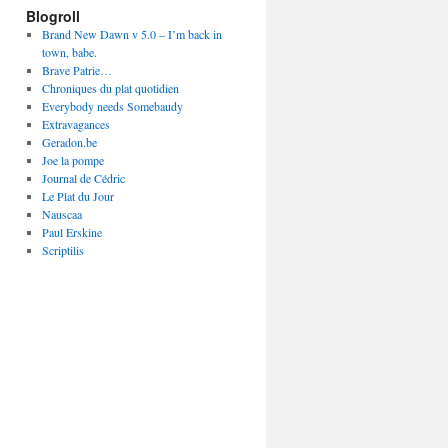
Blogroll
Brand New Dawn v 5.0 – I’m back in
town, babe.
Brave Patrie…
Chroniques du plat quotidien
Everybody needs Somebaudy
Extravagances
Geradon.be
Joe la pompe
Journal de Cédric
Le Plat du Jour
Nauscaa
Paul Erskine
Scriptilis