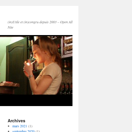
(in)Utile et (in)congru depuis 2003 – Open All
Nite
Archives
mars 2021
(1)
septembre 2020
(1)