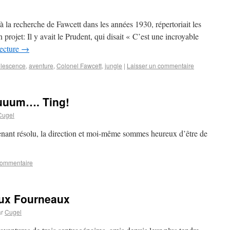
 à la recherche de Fawcett dans les années 1930, répertoriait les
 projet: Il y avait le Prudent, qui disait « C’est une incroyable
lecture
→
lescence
,
aventure
,
Colonel Fawcett
,
jungle
|
Laisser un commentaire
uuum…. Ting!
Cugel
enant résolu, la direction et moi-même sommes heureux d’être de
commentaire
eux Fourneaux
r
Cugel