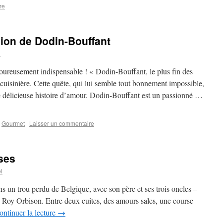
re
ion de Dodin-Bouffant
l
igoureusement indispensable ! « Dodin-Bouffant, le plus fin des
cuisinière. Cette quête, qui lui semble tout bonnement impossible,
e délicieuse histoire d’amour. Dodin-Bouffant est un passionné …
,
Gourmet
|
Laisser un commentaire
ses
l
s un trou perdu de Belgique, avec son père et ses trois oncles –
de Roy Orbison. Entre deux cuites, des amours sales, une course
ontinuer la lecture
→