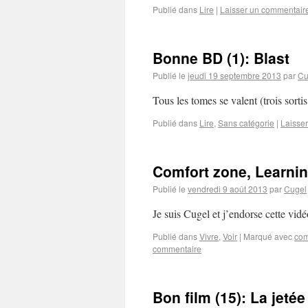
Publié dans
Lire
|
Laisser un commentair
Bonne BD (1): Blast
Publié le
jeudi 19 septembre 2013
par
Cu
Tous les tomes se valent (trois sorti
Publié dans
Lire
,
Sans catégorie
|
Laisse
Comfort zone, Learni
Publié le
vendredi 9 août 2013
par
Cugel
Je suis Cugel et j’endorse cette vidé
Publié dans
Vivre
,
Voir
|
Marqué avec
com
commentaire
Bon film (15): La jetée