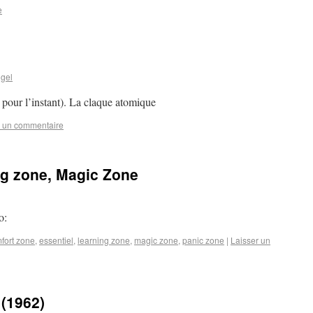
e
gel
s pour l’instant). La claque atomique
r un commentaire
ng zone, Magic Zone
o:
fort zone
,
essentiel
,
learning zone
,
magic zone
,
panic zone
|
Laisser un
 (1962)