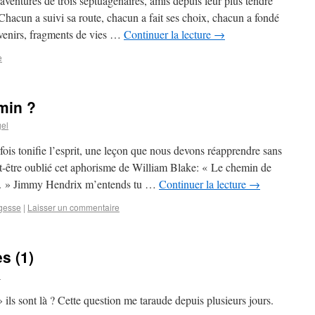
ventures de trois septuagénaires, amis depuis leur plus tendre
Chacun a suivi sa route, chacun a fait ses choix, chacun a fondé
uvenirs, fragments de vies …
Continuer la lecture
→
e
min ?
el
fois tonifie l’esprit, une leçon que nous devons réapprendre sans
ut-être oublié cet aphorisme de William Blake: « Le chemin de
se. » Jimmy Hendrix m’entends tu …
Continuer la lecture
→
gesse
|
Laisser un commentaire
s (1)
l
 ils sont là ? Cette question me taraude depuis plusieurs jours.