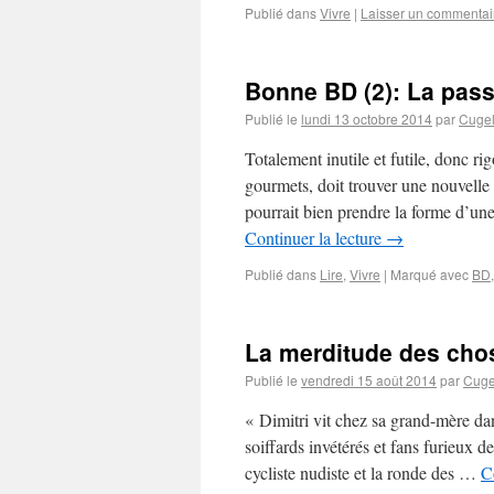
Publié dans
Vivre
|
Laisser un commentai
Bonne BD (2): La pass
Publié le
lundi 13 octobre 2014
par
Cuge
Totalement inutile et futile, donc r
gourmets, doit trouver une nouvelle 
pourrait bien prendre la forme d’un
Continuer la lecture
→
Publié dans
Lire
,
Vivre
|
Marqué avec
BD
La merditude des cho
Publié le
vendredi 15 août 2014
par
Cuge
« Dimitri vit chez sa grand-mère dan
soiffards invétérés et fans furieux 
cycliste nudiste et la ronde des …
C