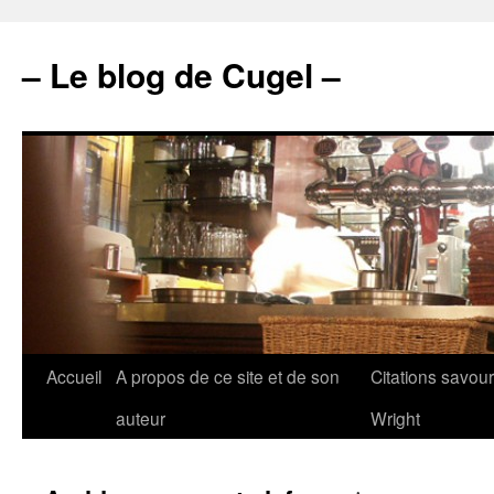
– Le blog de Cugel –
Accueil
A propos de ce site et de son
Citations savou
auteur
Wright