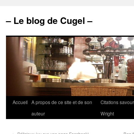
– Le blog de Cugel –
Accueil
A propos de ce site et de son
Citations savou
auteur
Wright
←
Délicieux (vu sur une page Facebook)
Bon f