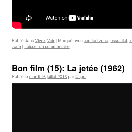
Publié dans
Vivre
,
Voir
|
Marqué avec
comfort zone
,
essentiel
,
l
zone
|
Laisser un commentaire
Bon film (15): La jetée (1962)
Publié le
mardi 16 juillet 2013
par
Cugel