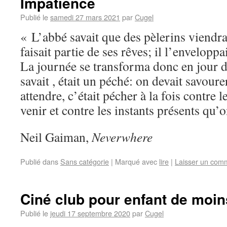
Impatience
Publié le
samedi 27 mars 2021
par
Cugel
« L’abbé savait que des pèlerins viendra
faisait partie de ses rêves; il l’envelopp
La journée se transforma donc en jour d’a
savait , était un péché: on devait savoure
attendre, c’était pécher à la fois contre l
venir et contre les instants présents qu’o
Neil Gaiman,
Neverwhere
Publié dans
Sans catégorie
|
Marqué avec
lire
|
Laisser un com
Ciné club pour enfant de moin
Publié le
jeudi 17 septembre 2020
par
Cugel