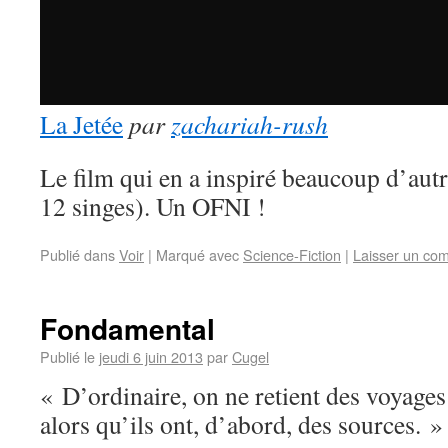
La Jetée
par
zachariah-rush
Le film qui en a inspiré beaucoup d’aut
12 singes). Un OFNI !
Publié dans
Voir
|
Marqué avec
Science-Fiction
|
Laisser un co
Fondamental
Publié le
jeudi 6 juin 2013
par
Cugel
« D’ordinaire, on ne retient des voyages
alors qu’ils ont, d’abord, des sources. »