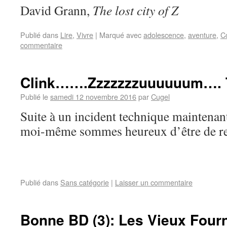
David Grann,
The lost city of Z
Publié dans
Lire
,
Vivre
|
Marqué avec
adolescence
,
aventure
,
C
commentaire
Clink…….Zzzzzzzuuuuuum…. 
Publié le
samedi 12 novembre 2016
par
Cugel
Suite à un incident technique maintenant 
moi-même sommes heureux d’être de re
Publié dans
Sans catégorie
|
Laisser un commentaire
Bonne BD (3): Les Vieux Four