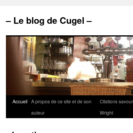
– Le blog de Cugel –
Accueil
A propos de ce site et de son
Citations savou
auteur
Wright