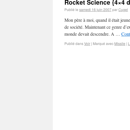
Rocket Science {4×4 de
Publié le
samedi 16 juin 2007
par
Cugel
Mon père à moi, quand il était jeune
de société. Maintenant ce genre d’e
monde devait descendre. A …
Cont
Publié dans
Voir
|
Marqué avec
Missile
|
L