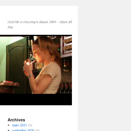
(in)Utile et (in)congru depuis 2003 – Open All
Nite
Archives
mars 2021
(1)
septembre 2020
(1)