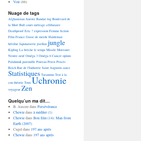
Voir
(66)
Nuage de tags
Afghanistan
Aurore
Bandar-log
Boulevard de
la Mort
Bull
court-métrage
célibataire
Deathproof
Eric ?
expression
Femme
fiction
Film
France
Gosse de merde
Haldeman
jungle
héroïne
Japonaiserie
jiseikus
Kipling
La brèche
le temps
Missile
Moresnet
Neutre
oeuf
Oméga 3 Oméga 6 Cancer
opium
Palahniuk
patrouille
Poireau
Priest
Procès
Reich
Rue de l'Industrie
Saint Augustin
sauce
Statistiques
Tarantino
Test à la
Uchronie
con
théorie
Toux
Zen
voyageur
Quelqu’un ma dit…
B. Ausore
dans
Persévérance
Chewie
dans
à méditer (1)
Chewie
dans
Bon film (14): Man from
Earth (2007)
Cugel
dans
197 ans après
Chewie
dans
197 ans après