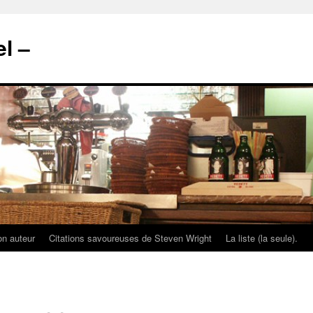
l –
on auteur
Citations savoureuses de Steven Wright
La liste (la seule).