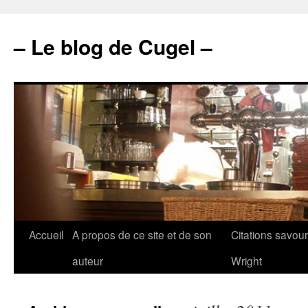
– Le blog de Cugel –
Accueil
A propos de ce site et de son
Citations savou
auteur
Wright