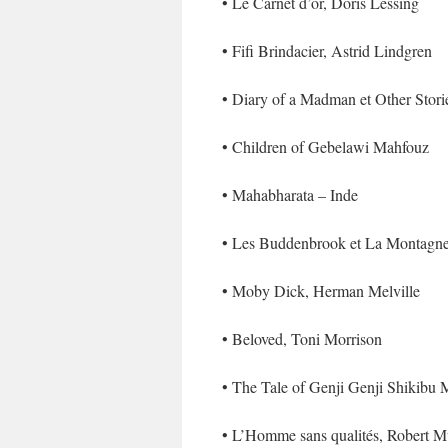
• Le Carnet d’or, Doris Lessing
• Fifi Brindacier, Astrid Lindgren
• Diary of a Madman et Other Stor
• Children of Gebelawi Mahfouz
• Mahabharata – Inde
• Les Buddenbrook et La Montagn
• Moby Dick, Herman Melville
• Beloved, Toni Morrison
• The Tale of Genji Genji Shikibu 
• L’Homme sans qualités, Robert M