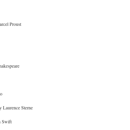
arcel Proust
Shakespeare
vo
y Laurence Sterne
n Swift