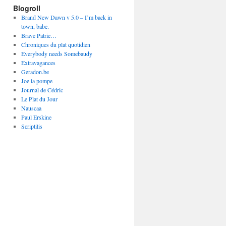
Blogroll
Brand New Dawn v 5.0 – I’m back in
town, babe.
Brave Patrie…
Chroniques du plat quotidien
Everybody needs Somebaudy
Extravagances
Geradon.be
Joe la pompe
Journal de Cédric
Le Plat du Jour
Nauscaa
Paul Erskine
Scriptilis