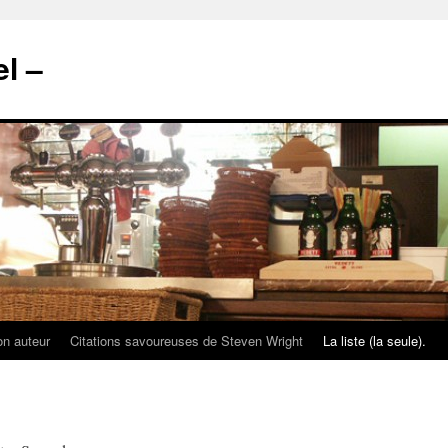
l –
on auteur
Citations savoureuses de Steven Wright
La liste (la seule).