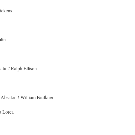
Dickens
lin
-tu ? Ralph Ellison
!, Absalon ! William Faulkner
a Lorca