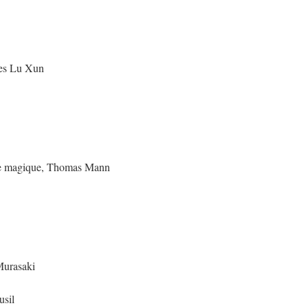
ies Lu Xun
e magique, Thomas Mann
Murasaki
usil