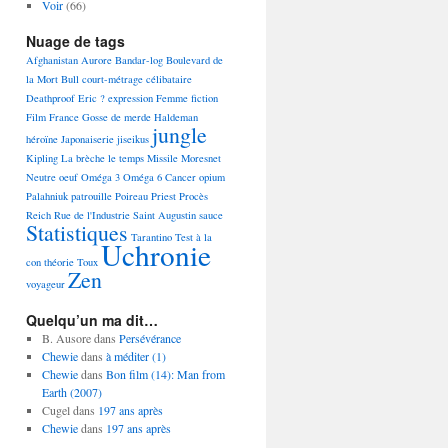
Voir
(66)
Nuage de tags
Afghanistan
Aurore
Bandar-log
Boulevard de
la Mort
Bull
court-métrage
célibataire
Deathproof
Eric ?
expression
Femme
fiction
Film
France
Gosse de merde
Haldeman
jungle
héroïne
Japonaiserie
jiseikus
Kipling
La brèche
le temps
Missile
Moresnet
Neutre
oeuf
Oméga 3 Oméga 6 Cancer
opium
Palahniuk
patrouille
Poireau
Priest
Procès
Reich
Rue de l'Industrie
Saint Augustin
sauce
Statistiques
Tarantino
Test à la
Uchronie
con
théorie
Toux
Zen
voyageur
Quelqu’un ma dit…
B. Ausore
dans
Persévérance
Chewie
dans
à méditer (1)
Chewie
dans
Bon film (14): Man from
Earth (2007)
Cugel
dans
197 ans après
Chewie
dans
197 ans après