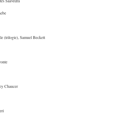
tes Saavedra
hebe
e (trilogie), Samuel Beckett
ronte
rey Chaucer
eri