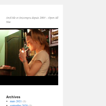
(in)Utile et (in)congru depuis 2003 – Open All
Nite
Archives
mars 2021
(1)
septembre 2020
(1)