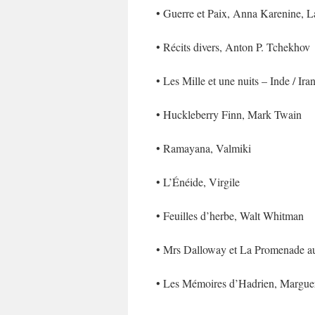
• Guerre et Paix, Anna Karenine, La
• Récits divers, Anton P. Tchekhov
• Les Mille et une nuits – Inde / Iran
• Huckleberry Finn, Mark Twain
• Ramayana, Valmiki
• L’Énéide, Virgile
• Feuilles d’herbe, Walt Whitman
• Mrs Dalloway et La Promenade au
• Les Mémoires d’Hadrien, Marguer