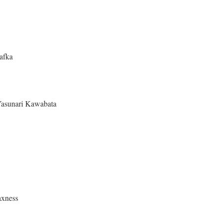
afka
Yasunari Kawabata
axness