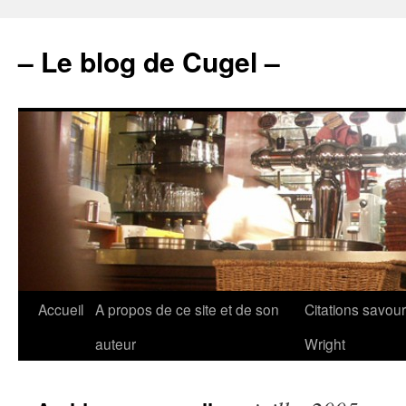
– Le blog de Cugel –
Accueil
A propos de ce site et de son
Citations savou
auteur
Wright