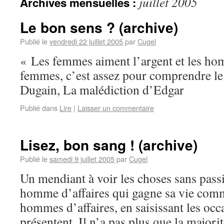
juillet 2005
Archives mensuelles :
Le bon sens ? (archive)
Publié le
vendredi 22 juillet 2005
par
Cugel
« Les femmes aiment l’argent et les ho
femmes, c’est assez pour comprendre l
Dugain, La malédiction d’Edgar
Publié dans
Lire
|
Laisser un commentaire
Lisez, bon sang ! (archive)
Publié le
samedi 9 juillet 2005
par
Cugel
Un mendiant à voir les choses sans pass
homme d’affaires qui gagne sa vie comm
hommes d’affaires, en saisissant les occ
présentent. Il n’a pas plus que la majori