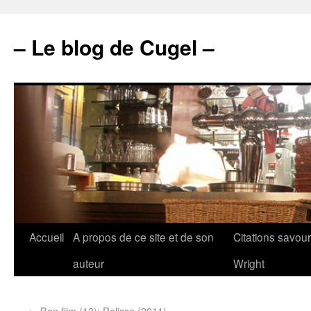
– Le blog de Cugel –
Accueil
A propos de ce site et de son
Citations savou
auteur
Wright
←
Bon film (13): Polisse (2011)