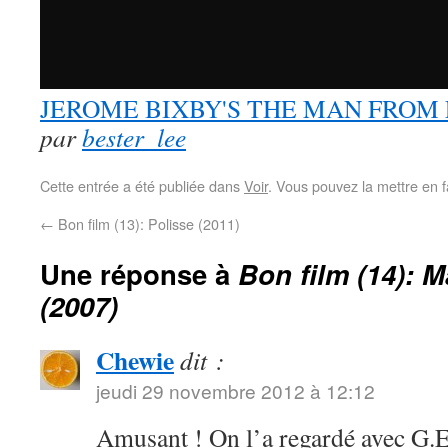
JEROME BIXBY'S THE MAN FROM EA
par
bester_lee
Cette entrée a été publiée dans
Voir
. Vous pouvez la mettre en 
←
Bon film (13): Polisse (2011)
Une réponse à
Bon film (14): 
(2007)
Chewie
dit :
jeudi 29 novembre 2012 à 12:12
Amusant ! On l’a regardé avec G.