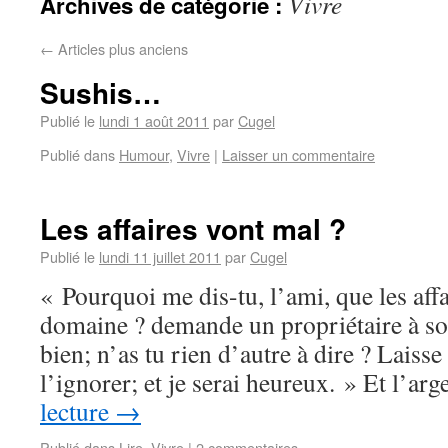
Vivre
Archives de catégorie :
←
Articles plus anciens
Sushis…
Publié le
lundi 1 août 2011
par
Cugel
Publié dans
Humour
,
Vivre
|
Laisser un commentaire
Les affaires vont mal ?
Publié le
lundi 11 juillet 2011
par
Cugel
« Pourquoi me dis-tu, l’ami, que les aff
domaine ? demande un propriétaire à son
bien; n’as tu rien d’autre à dire ? Laisse
l’ignorer; et je serai heureux. » Et l’ar
lecture
→
Publié dans
Lire
,
Vivre
|
2 commentaires