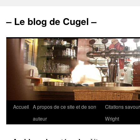
– Le blog de Cugel –
Accueil
A propos de ce site et de son
Citations savou
auteur
Wright