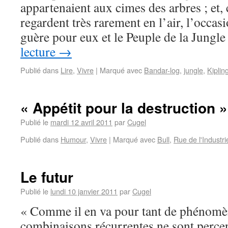
appartenaient aux cimes des arbres ; et,
regardent très rarement en l’air, l’occasi
guère pour eux et le Peuple de la Jung
lecture
→
Publié dans
Lire
,
Vivre
|
Marqué avec
Bandar-log
,
jungle
,
Kiplin
« Appétit pour la destruction »
Publié le
mardi 12 avril 2011
par
Cugel
Publié dans
Humour
,
Vivre
|
Marqué avec
Bull
,
Rue de l'Industri
Le futur
Publié le
lundi 10 janvier 2011
par
Cugel
« Comme il en va pour tant de phénomèn
combinaisons récurrentes ne sont percep