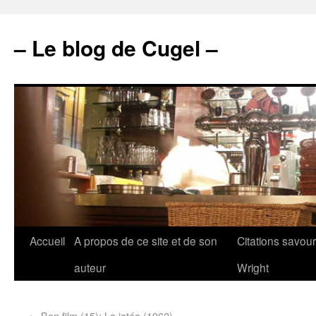
– Le blog de Cugel –
Accueil
A propos de ce site et de son
Citations savou
auteur
Wright
←
Bon film (15): La jetée (1962)