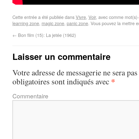
Cette entrée a été publiée dans
Vivre
,
Voir
, avec comme mot(s)-
learning zone
,
magic zone
,
panic zone
. Vous pouvez la mettre e
←
Bon film (15): La jetée (1962)
Laisser un commentaire
Votre adresse de messagerie ne sera pas
*
obligatoires sont indiqués avec
Commentaire