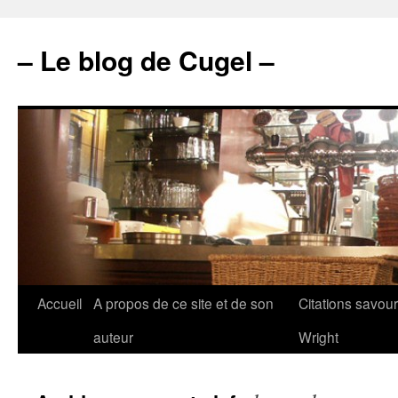
– Le blog de Cugel –
Accueil
A propos de ce site et de son
Citations savou
auteur
Wright