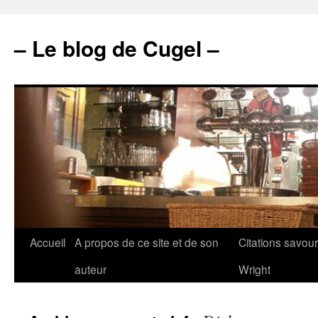
– Le blog de Cugel –
Accueil
A propos de ce site et de son
Citations savou
auteur
Wright