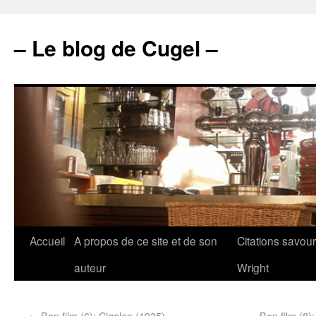
– Le blog de Cugel –
Accueil
A propos de ce site et de son
Citations savou
auteur
Wright
←
Bon film (6): Cigalon (1935)
Bon film (8)