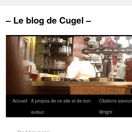
– Le blog de Cugel –
Accueil
A propos de ce site et de son
Citations savou
auteur
Wright
←
The future is now