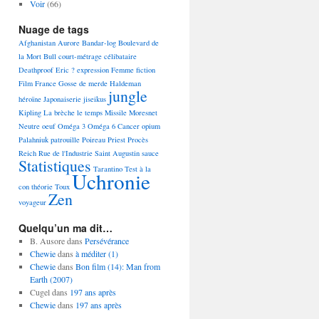
Voir
(66)
Nuage de tags
Afghanistan
Aurore
Bandar-log
Boulevard de
la Mort
Bull
court-métrage
célibataire
Deathproof
Eric ?
expression
Femme
fiction
Film
France
Gosse de merde
Haldeman
jungle
héroïne
Japonaiserie
jiseikus
Kipling
La brèche
le temps
Missile
Moresnet
Neutre
oeuf
Oméga 3 Oméga 6 Cancer
opium
Palahniuk
patrouille
Poireau
Priest
Procès
Reich
Rue de l'Industrie
Saint Augustin
sauce
Statistiques
Tarantino
Test à la
Uchronie
con
théorie
Toux
Zen
voyageur
Quelqu’un ma dit…
B. Ausore
dans
Persévérance
Chewie
dans
à méditer (1)
Chewie
dans
Bon film (14): Man from
Earth (2007)
Cugel
dans
197 ans après
Chewie
dans
197 ans après