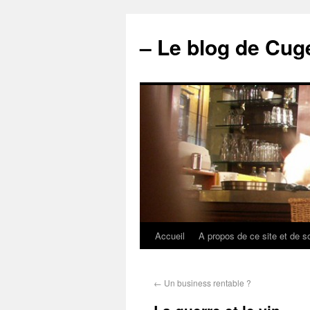
– Le blog de Cuge
Accueil
A propos de ce site et de s
←
Un business rentable ?