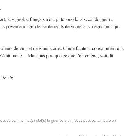
el
t, le vignoble français a été pillé lors de la seconde guerre
ous présente un condensé de récits de vignerons, négociants qui
ateurs de vins et de grands crus. Chute facile: à consommer sans
ait facile… Mais pas pire que ce que l’on entend, voit, lit
t le vin
e
, avec comme mot(s)-clef(s)
la guerre
,
le vin
. Vous pouvez la mettre en