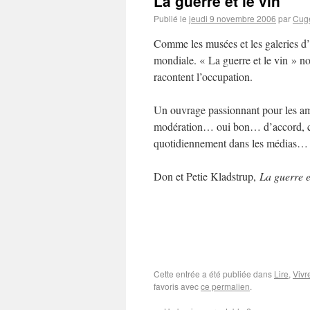
La guerre et le vin
Publié le
jeudi 9 novembre 2006
par
Cug
Comme les musées et les galeries d’ar
mondiale. « La guerre et le vin » n
racontent l’occupation.
Un ouvrage passionnant pour les am
modération… oui bon… d’accord, c’ét
quotidiennement dans les médias…
Don et Petie Kladstrup,
La guerre e
Cette entrée a été publiée dans
Lire
,
Vivr
favoris avec
ce permalien
.