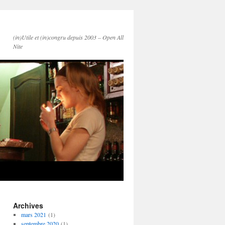
(in)Utile et (in)congru depuis 2003 – Open All
Nite
Archives
mars 2021
(1)
septembre 2020
(1)