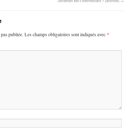
Jonathan est il bienveillant ? (archive)
→
e
*
 pas publiée.
Les champs obligatoires sont indiqués avec