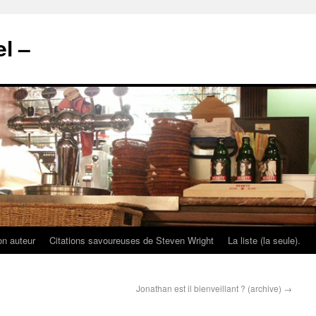
l –
on auteur
Citations savoureuses de Steven Wright
La liste (la seule).
Jonathan est il bienveillant ? (archive)
→